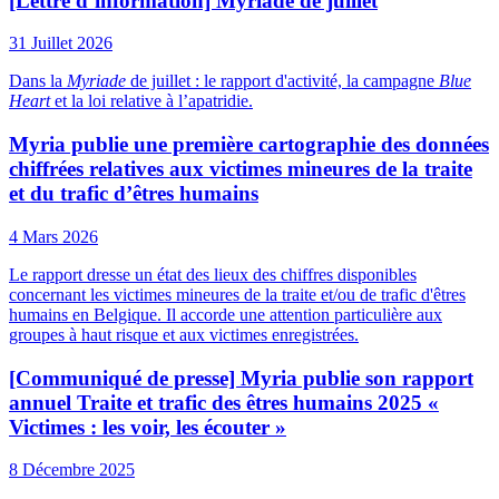
[Lettre d’information] Myriade de juillet
31 Juillet 2026
Dans la
Myriade
de juillet : le rapport d'activité, la campagne
Blue
Heart
et la loi relative à l’apatridie.
Myria publie une première cartographie des données
chiffrées relatives aux victimes mineures de la traite
et du trafic d’êtres humains
4 Mars 2026
Le rapport dresse un état des lieux des chiffres disponibles
concernant les victimes mineures de la traite et/ou de trafic d'êtres
humains en Belgique. Il accorde une attention particulière aux
groupes à haut risque et aux victimes enregistrées.
[Communiqué de presse] Myria publie son rapport
annuel Traite et trafic des êtres humains 2025 «
Victimes : les voir, les écouter »
8 Décembre 2025