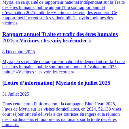
Myria, en sa qualité de rapporteur national indépendant sur la Traite
des êtres humains, publie aujourd’hui son rapport annuel
d’évaluation 2025, intitulé «Victimes : les voir, les écouter». Ce
rapport met l’accent sur les vulnérabilités psychologiques des
victimes.
Rapport annuel Traite et trafic des êtres humains
2025 « Victimes : les voir, les écouter »
8 Décembre 2025
Myria, en sa qualité de rapporteur national indépendant sur la Traite
des êtres humains, publie son rapport annuel d’évaluation 2025,
intitulé «Victimes : les voir, les écouter».
[Lettre d’information] Myriade de juillet 2025
31 Juillet 2025
Dans cette lettre d’information : la campagne Blue Heart 2025,
l’avis de Myria sur les visites domiciliaires, en 2024, 52.133 visas
court séjour ont été délivrés à des touristes étrangers et la réunion
des coordinateurs et rapporteurs nationaux sur la traite des êtres
humains.