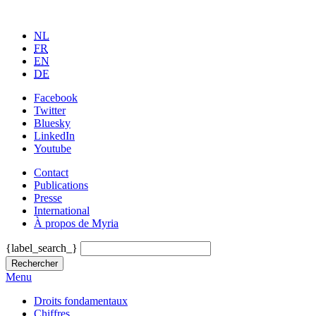
NL
FR
EN
DE
Facebook
Twitter
Bluesky
LinkedIn
Youtube
Contact
Publications
Presse
International
À propos de Myria
{label_search_}
Rechercher
Menu
Droits fondamentaux
Chiffres