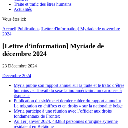
Traite et trafic des êtres humains
Actualités
Vous êtes ici:
Accueil
Publications
[Lettre d'information] Myriade de novembre
2024
[Lettre d’information] Myriade de
décembre 2024
23 Décembre 2024
Decembre 2024
Myria publie son rapport annuel sur la traite et le trafic d’êtres
humains : « Travail du sexe latino-américain : un carrousel à
risques »
Publication du sixième et dernier cahier du rapport annuel «
La migration en chiffres et en droits » sur la nationalité belge
Myria participe à une réunion avec l’officier aux droits
fondamentaux de Frontex
Au 1er janvier 2024, 48.883 personnes d’origine syrienne
résidaient en Belgique