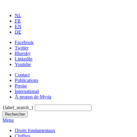
NL
FR
EN
DE
Facebook
Twitter
Bluesky
LinkedIn
Youtube
Contact
Publications
Presse
International
À propos de Myria
{label_search_}
Rechercher
Menu
Droits fondamentaux
Chiffres